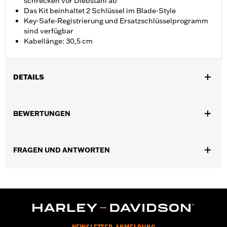
schrecken vor Diebstahl ab
Das Kit beinhaltet 2 Schlüssel im Blade-Style
Key-Safe-Registrierung und Ersatzschlüsselprogramm
sind verfügbar
Kabellänge: 30,5 cm
DETAILS
Universal
In Einheiten erhältlich:
Jeweils
BEWERTUNGEN
Länge:
72 Inches
Maßeinheit Materiallänge:
Zoll
In der Box:
Kabelschloss mit orangefarbenen Endstücken und 2
FRAGEN UND ANTWORTEN
Schlüsseln im Blade-Style - „Key Safe“-Registrierung und
Ersatzprogramm ist für diesen Artikel verfügbar
WARNUNG:
Vor dem Betrieb des Motorrads das Schloss
entfernen. Wenn das Schloss nicht entfernt wird,
kann dies zu schweren oder tödlichen Verletzungen
führen.
NOTIZEN:
Der Schlosshersteller bietet ein „KEY SAFE”-