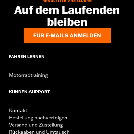
NEWSLETTER-ANMELDUNG
Registrierungs- und Ersatzschlüsselprogramm an. Die
Auf dem Laufenden
Informationen sind in der Produktverpackung
enthalten.
bleiben
FÜR E-MAILS ANMELDEN
FAHREN LERNEN
Motorradtraining
KUNDEN-SUPPORT
Kontakt
Bestellung nachverfolgen
Versand und Zustellung
Rückgaben und Umtausch