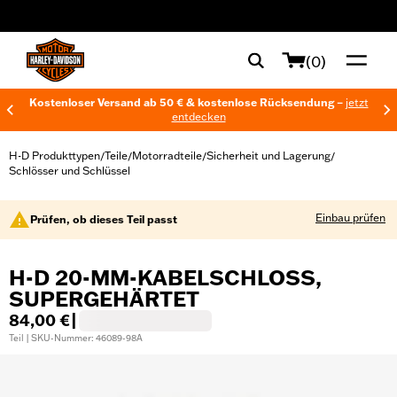
web accessibility
(0)
Kostenloser Versand ab 50 € & kostenlose Rücksendung –
jetzt
entdecken
H-D Produkttypen
Teile
Motorradteile
Sicherheit und Lagerung
/
/
/
/
Schlösser und Schlüssel
Einbau prüfen
Prüfen, ob dieses Teil passt
H-D 20-MM-KABELSCHLOSS,
SUPERGEHÄRTET
84,00 €
|
Teil | SKU-Nummer: 46089-98A