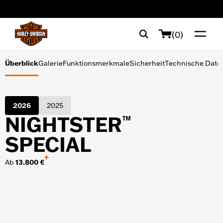
Galerie
web accessibility
Funktionsmerkmale
(0)
Sicherheit
Überblick
Galerie
Funktionsmerkmale
Sicherheit
Technische Date
Technische Daten
2026
2025
NIGHTSTER
™
SPECIAL
+
TOOLS ZUM SHOPPEN
Ab
13.800 €
Finanzierung
Probefahrt
Broschüre anfordern