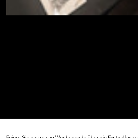
Feiern Sie das ganze Wochenende über die Ersthelfer