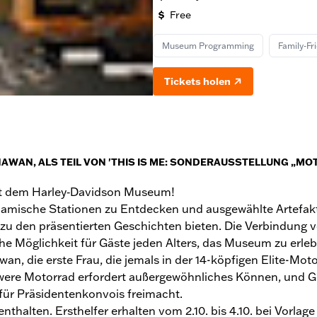
Free
Museum Programming
Family-Fr
Tickets holen
WAN, ALS TEIL VON 'THIS IS ME: SONDERAUSSTELLUNG „MOT
mit dem Harley‑Davidson Museum!
namische Stationen zu Entdecken und ausgewählte Artefakt
zu den präsentierten Geschichten bieten. Die Verbindung v
he Möglichkeit für Gäste jeden Alters, das Museum zu erleb
an, die erste Frau, die jemals in der 14-köpfigen Elite-Mo
were Motorrad erfordert außergewöhnliches Können, und Gu
ür Präsidentenkonvois freimacht.
alten. Ersthelfer erhalten vom 2.10. bis 4.10. bei Vorlage 