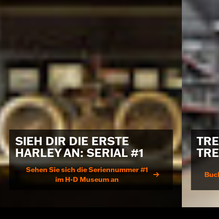
SIEH DIR DIE ERSTE
TRE
HARLEY AN: SERIAL #1
TR
Sehen Sie sich die Seriennummer #1
Buc
im H-D Museum an