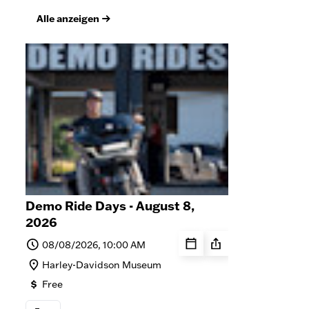
Alle anzeigen
Demo Ride Days - August 8,
Sat
2026
8, 
08/08/2026, 10:00 AM
0
Harley-Davidson Museum
M
Free
F