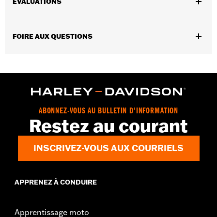
ÉVALUATIONS
Caractéristiques fonctionnelles:
Poches
GARANTIE:
Garantie limitée de 90 jours – Rendez-vous sur
www.h-d.com/warranty
pour plus de détails
FOIRE AUX QUESTIONS
Origine:
Importé
ABONNEZ-VOUS AU BULLETIN D'INFORMATION
Restez au courant
INSCRIVEZ-VOUS AUX COURRIELS
APPRENEZ À CONDUIRE
Apprentissage moto