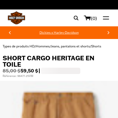
web accessibility
(0)
Dickies x Harley-Davidson
Types de produits HD
Hommes
Jeans, pantalons et shorts
Shorts
/
/
/
SHORT CARGO HERITAGE EN
TOILE
85,00 $
59,50 $
|
Référence : 96477-25VM