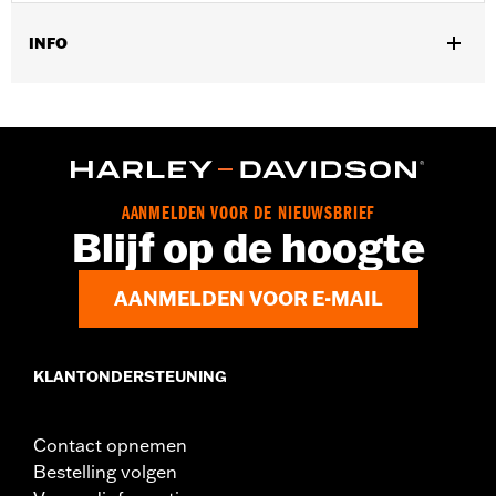
INFO
Geslacht:
Vrouwen
GARANTIE:
2 jaar beperkte garantie - Ga naar
www.h-
d.com/warranty
voor alle details
Herkomst:
Geïmporteerd
AANMELDEN VOOR DE NIEUWSBRIEF
Blijf op de hoogte
AANMELDEN VOOR E-MAIL
KLANTONDERSTEUNING
Contact opnemen
Bestelling volgen