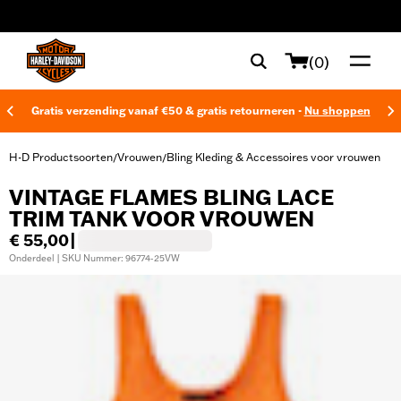
web accessibility
(0)
Gratis verzending vanaf €50 & gratis retourneren -
Nu shoppen
H-D Productsoorten
Vrouwen
Bling Kleding & Accessoires voor vrouwen
/
/
VINTAGE FLAMES BLING LACE
TRIM TANK VOOR VROUWEN
€ 55,00
|
Onderdeel | SKU Nummer: 96774-25VW