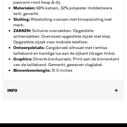
pasvorm rond heup & dij.
Materialen
:
68% katoen, 32% polyester middelzware
twill, geverfd.
Sluiting
:
Ritssluiting vooraan met knoopsluiting met
merk.
ZAKKEN
:
Schuine voorzakken. Opgestikte
achterzakken. Oversized opgestikte zijzak met klep.
Opgestikte zijzak voor mobiele telefoon.
Ontwerpdetails
:
Cargobroek silhouet met riemlus
tailleband en handige lus aan de zijkant (drager links).
Graphics
:
Directe borduursels. Print aan de binnenkant
van de tailleband. Gemerkt, geweven vlaglabel.
Binnenbeenlengte
:
31.5 inches
INFO
Geslacht:
Vrouwen
Functionele features:
Zakken
GARANTIE:
2 jaar beperkte garantie - Ga naar
www.h-
d.com/warranty
voor alle details