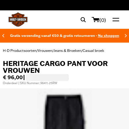
web accessibility
(0)
Gratis verzending vanaf €50 & gratis retourneren -
Nu shoppen
H-D Productsoorten
Vrouwen
Jeans & Broeken
Casual broek
/
/
/
HERITAGE CARGO PANT VOOR
VROUWEN
€ 96,00
|
Onderdeel | SKU Nummer: 96411-25RW