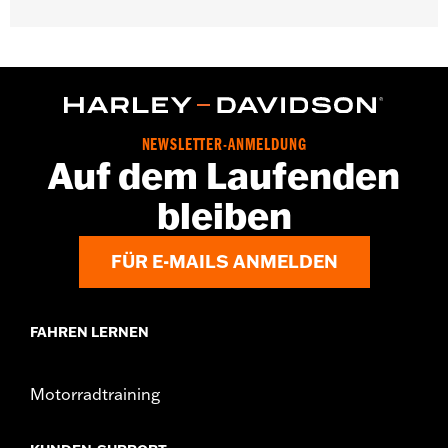
Geschlecht:
Herren
Funktionsmerkmale:
Taschen
GARANTIE:
2 Jahre beschränkte Garantie – Auf
www.h-
d.com/warranty
findet man alle Details dazu
Herkunft:
Importiert
NEWSLETTER-ANMELDUNG
Auf dem Laufenden
bleiben
FÜR E-MAILS ANMELDEN
FAHREN LERNEN
Motorradtraining