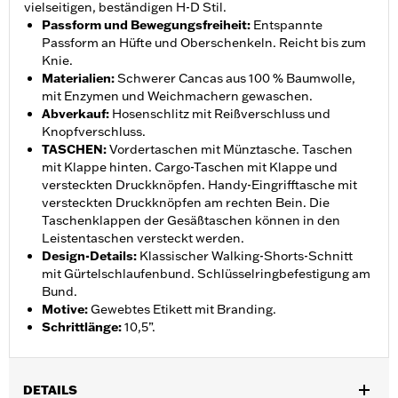
vielseitigen, beständigen H-D Stil.
Passform und Bewegungsfreiheit
:
Entspannte
Passform an Hüfte und Oberschenkeln. Reicht bis zum
Knie.
Materialien
:
Schwerer Cancas aus 100 % Baumwolle,
mit Enzymen und Weichmachern gewaschen.
Abverkauf
:
Hosenschlitz mit Reißverschluss und
Knopfverschluss.
TASCHEN
:
Vordertaschen mit Münztasche. Taschen
mit Klappe hinten. Cargo-Taschen mit Klappe und
versteckten Druckknöpfen. Handy-Eingrifftasche mit
versteckten Druckknöpfen am rechten Bein. Die
Taschenklappen der Gesäßtaschen können in den
Leistentaschen versteckt werden.
Design-Details
:
Klassischer Walking-Shorts-Schnitt
mit Gürtelschlaufenbund. Schlüsselringbefestigung am
Bund.
Motive
:
Gewebtes Etikett mit Branding.
Schrittlänge
:
10,5”.
DETAILS