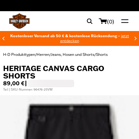
web accessibility
(0)
Kostenloser Versand ab 50 € & kostenlose Rücksendung –
jetzt
entdecken
H-D Produkttypen
Herren
Jeans, Hosen und Shorts
Shorts
/
/
/
HERITAGE CANVAS CARGO
SHORTS
89,00 €
|
Teil | SKU-Nummer: 96476-25VM