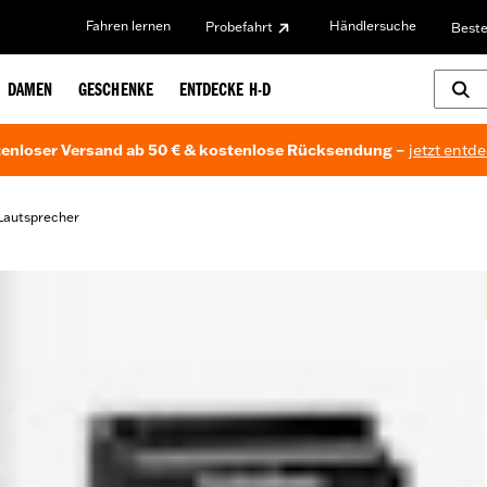
Fahren lernen
Händlersuche
Probefahrt
Beste
DAMEN
GESCHENKE
ENTDECKE H-D
enloser Versand ab 50 € & kostenlose Rücksendung –
jetzt entd
Lautsprecher