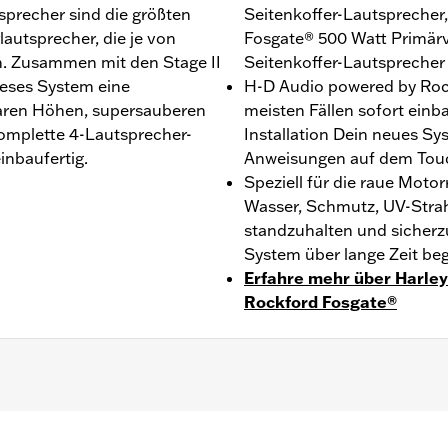
tsprecher sind die größten
Seitenkoffer-Lautsprecher
lautsprecher, die je von
Fosgate® 500 Watt Primärv
. Zusammen mit den Stage II
Seitenkoffer-Lautsprecher 
ieses System eine
H-D Audio powered by Rock
laren Höhen, supersauberen
meisten Fällen sofort einb
komplette 4-Lautsprecher-
Installation Dein neues Sy
inbaufertig.
Anweisungen auf dem Tou
Speziell für die raue Mot
Wasser, Schmutz, UV-Stra
standzuhalten und sicherzu
System über lange Zeit beg
Erfahre mehr über Harle
Rockford Fosgate®
rdert farblich abgestimmte Seitenkoffer-Lautsprecherd