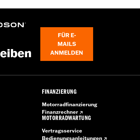
tie – Alle Details dazu auf
www.h-d.com/warranty
FÜR E-
MAILS
leiben
ANMELDEN
FINANZIERUNG
Motorradfinanzierung
Finanzrechner
MOTORRADWARTUNG
Vertragsservice
Bedienungsanleitungen