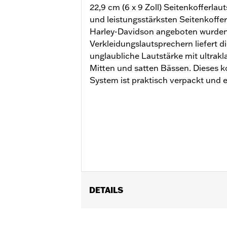
22,9 cm (6 x 9 Zoll) Seitenkofferlau
und leistungsstärksten Seitenkoffer
Harley-Davidson angeboten wurden
Verkleidungslautsprechern liefert d
unglaubliche Lautstärke mit ultrak
Mitten und satten Bässen. Dieses 
System ist praktisch verpackt und e
DETAILS
Passend für FLHX Modelle ’24. Erfo
Wasserdicht:
Ja