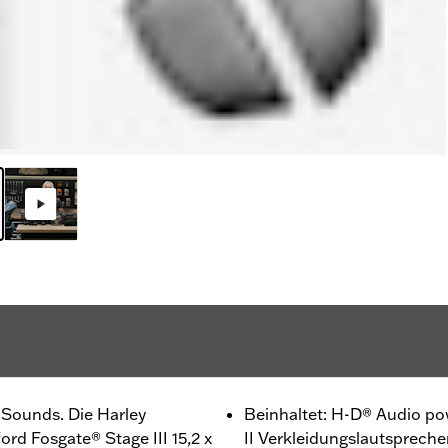
Sounds. Die Harley
Beinhaltet: H-D® Audio p
d Fosgate® Stage III 15,2 x
II Verkleidungslautsprecher