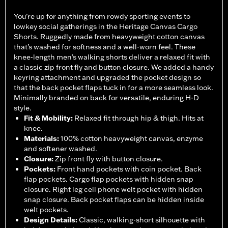
You’re up for anything from rowdy sporting events to
lowkey social gatherings in the Heritage Canvas Cargo
Shorts. Ruggedly made from heavyweight cotton canvas
that’s washed for softness and a well-worn feel. These
knee-length men’s walking shorts deliver a relaxed fit with
a classic zip front fly and button closure. We added a handy
keyring attachment and upgraded the pocket design so
that the back pocket flaps tuck in for a more seamless look.
Minimally branded on back for versatile, enduring H-D
style.
Fit & Mobility
:
Relaxed fit through hip & thigh. Hits at
knee.
Materials
:
100% cotton heavyweight canvas, enzyme
and softener washed.
Closure
:
Zip front fly with button closure.
Pockets
:
Front hand pockets with coin pocket. Back
flap pockets. Cargo flap pockets with hidden snap
closure. Right leg cell phone welt pocket with hidden
snap closure. Back pocket flaps can be hidden inside
welt pockets.
Design Details
:
Classic, walking-short silhouette with