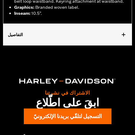
belt loop waistband. Keyring attachment at waistband.
Graphics
:
Branded woven label.
Inseam
:
10.5”.
التفاصيل
Gender:
Men
Functional Features:
Pockets
WARRANTY:
2 year limited warranty – Go to
www.h-
d.com/warranty
for full details
Origin:
Imported
الاشتراك في نشرتنا
ابقَ على اطّلاع
التسجيل لتلقّي بريدنا الإلكترونيّ