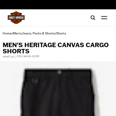
web accessibility
Home
Men's
Jeans, Pants & Shorts
Shorts
/
/
/
MEN'S HERITAGE CANVAS CARGO
SHORTS
رقم القطعة | SKU 96476-25VM