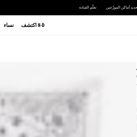
حديد أماكن الموزّعين
تعلّم القيادة
اكتشف H-D
نساء