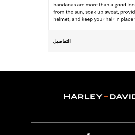
bandanas are more than a good loo
from the sun, soak up sweat, provi
helmet, and keep your hair in place 
التفاصيل
Gender:
Women
WARRANTY:
2 year limited warranty 
Origin:
Imported