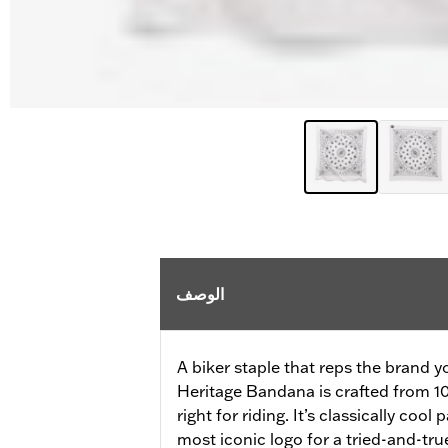
الوصف
A biker staple that reps the brand 
Heritage Bandana is crafted from 1
right for riding. It’s classically coo
most iconic logo for a tried-and-tru