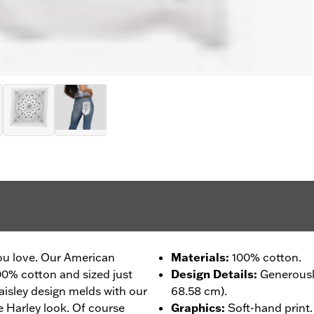
you love. Our American
Materials
:
100% cotton.
00% cotton and sized just
Design Details
:
Generously
l paisley design melds with our
68.58 cm).
e Harley look. Of course
Graphics
:
Soft-hand print.